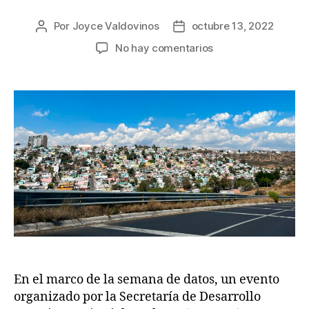
Por
Joyce Valdovinos
octubre 13, 2022
Autor
Fecha
de
de
en
No hay comentarios
la
la
Hacia
publicación
publicación
la
definición
de
zonas
metropolitanas
de
México
En el marco de la semana de datos, un evento
organizado por la Secretaría de Desarrollo