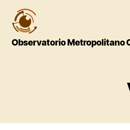
Observatorio
Observatorio Metropolitano
Metropolitano
CentroGeo