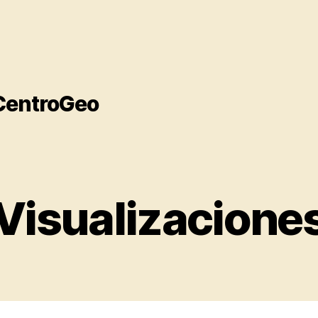
 CentroGeo
Visualizacione