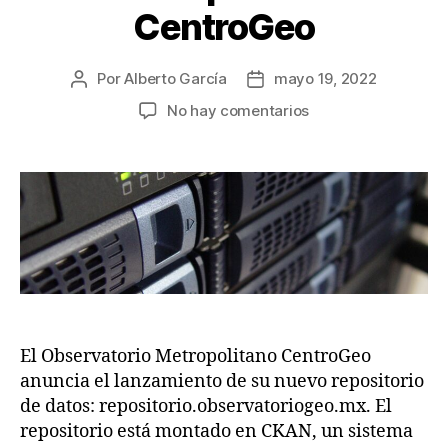
CentroGeo
Por
Alberto García
mayo 19, 2022
Autor
Fecha
de
de
en
No hay comentarios
la
la
Nuevo
publicación
publicación
repositorio
de
datos
del
Observatorio
Metropolitano
CentroGeo
El Observatorio Metropolitano CentroGeo
anuncia el lanzamiento de su nuevo repositorio
de datos: repositorio.observatoriogeo.mx. El
repositorio está montado en CKAN, un sistema