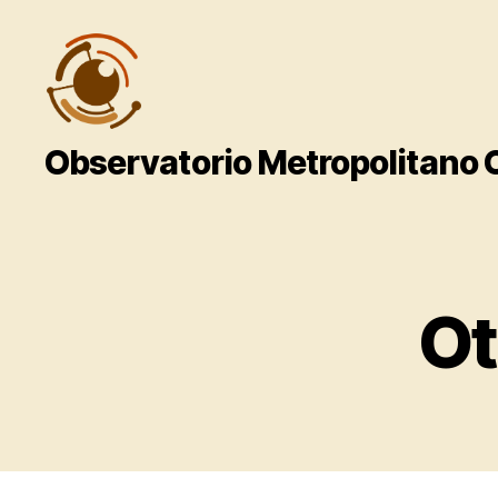
Observatorio
Observatorio Metropolitano
Metropolitano
CentroGeo
Ot