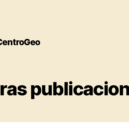
 CentroGeo
ras publicacio