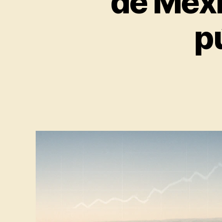
de Méxi
p