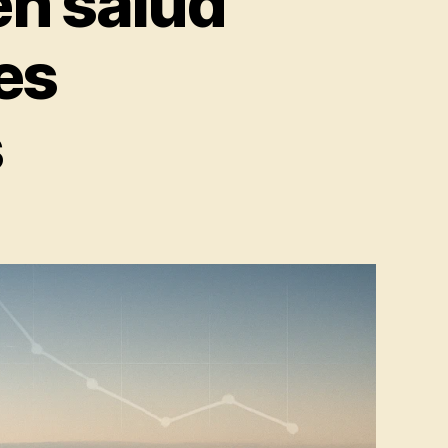
en salud
es
s