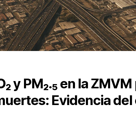
₂ y PM₂.₅ en la ZMVM 
muertes: Evidencia del