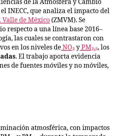
e Ciencias de la Atmósfera y Cambio
el INECC, que analiza el impacto del
 Valle de México
(ZMVM). Se
io respecto a una línea base 2016–
ía, las cuales se contrastaron con
vos en los niveles de
NO₂
y
PM₂.₅
, los
tadas
. El trabajo aporta evidencia
ones de fuentes móviles y no móviles,
aminación atmosférica, con impactos