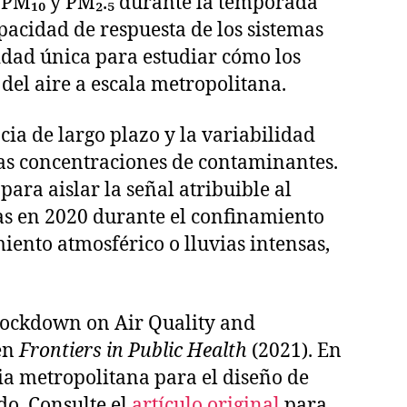
, PM₁₀ y PM₂.₅ durante la temporada
pacidad de respuesta de los sistemas
dad única para estudiar cómo los
del aire a escala metropolitana.
cia de largo plazo y la variabilidad
as concentraciones de contaminantes.
para aislar la señal atribuible al
s en 2020 durante el confinamiento
ento atmosférico o lluvias intensas,
 Lockdown on Air Quality and
 en
Frontiers in Public Health
(2021). En
ncia metropolitana para el diseño de
o. Consulte el
artículo original
para