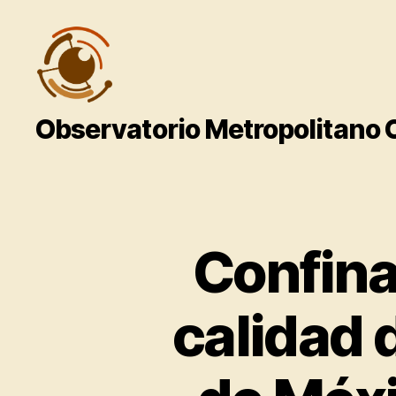
Observatorio
Observatorio Metropolitano
Metropolitano
CentroGeo
Confina
calidad d