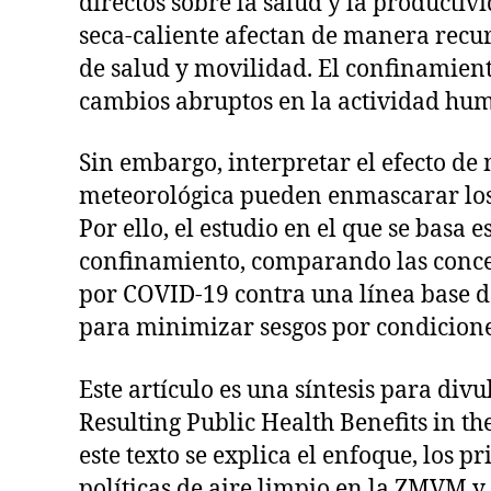
directos sobre la salud y la producti
seca‑caliente afectan de manera recur
de salud y movilidad. El confinamien
cambios abruptos en la actividad huma
Sin embargo, interpretar el efecto de 
meteorológica pueden enmascarar los 
Por ello, el estudio en el que se basa 
confinamiento, comparando las conce
por COVID-19 contra una línea base de
para minimizar sesgos por condicion
Este artículo es una síntesis para di
Resulting Public Health Benefits in t
este texto se explica el enfoque, los p
políticas de aire limpio en la ZMVM y