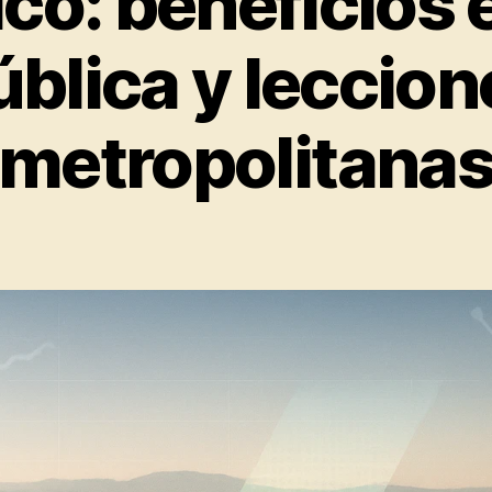
co: beneficios 
ública y leccion
metropolitana