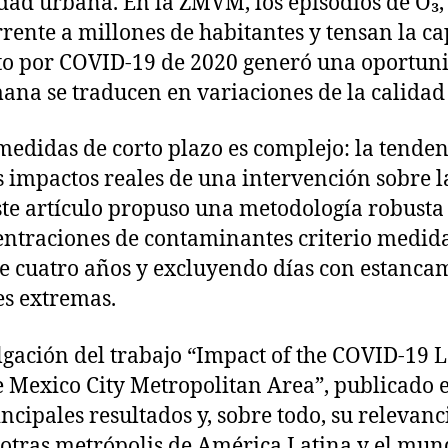
vidad urbana. En la ZMVM, los episodios de O₃
rente a millones de habitantes y tensan la ca
to por COVID‑19 de 2020 generó una oportuni
na se traducen en variaciones de la calidad 
medidas de corto plazo es complejo: la tenden
impactos reales de una intervención sobre l
este artículo propuso una metodología robusta 
ntraciones de contaminantes criterio medida
 cuatro años y excluyendo días con estancami
es extremas.
vulgación del trabajo “Impact of the COVID‑19
he Mexico City Metropolitan Area”, publicado
rincipales resultados y, sobre todo, su releva
 otras metrópolis de América Latina y el mund